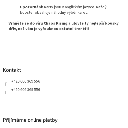
Upozornění:
Karty jsou v anglickém jazyce. Každý
booster obsahuje náhodný výběr karet.
Vrhněte se do víru Chaos Rising a ulovte ty nejlepší kousky
dřív, než vám je vyfouknou ostatní trenéři!
Z
á
p
a
Kontakt
t
+420 606 369 556
í
+420 606 369 556
Přijímáme online platby