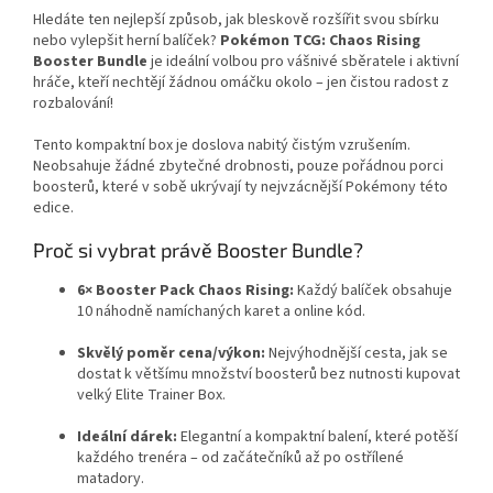
Hledáte ten nejlepší způsob, jak bleskově rozšířit svou sbírku
nebo vylepšit herní balíček?
Pokémon TCG: Chaos Rising
Booster Bundle
je ideální volbou pro vášnivé sběratele i aktivní
hráče, kteří nechtějí žádnou omáčku okolo – jen čistou radost z
rozbalování!
Tento kompaktní box je doslova nabitý čistým vzrušením.
Neobsahuje žádné zbytečné drobnosti, pouze pořádnou porci
boosterů, které v sobě ukrývají ty nejvzácnější Pokémony této
edice.
Proč si vybrat právě Booster Bundle?
6× Booster Pack Chaos Rising:
Každý balíček obsahuje
10 náhodně namíchaných karet a online kód.
Skvělý poměr cena/výkon:
Nejvýhodnější cesta, jak se
dostat k většímu množství boosterů bez nutnosti kupovat
velký Elite Trainer Box.
Ideální dárek:
Elegantní a kompaktní balení, které potěší
každého trenéra – od začátečníků až po ostřílené
matadory.