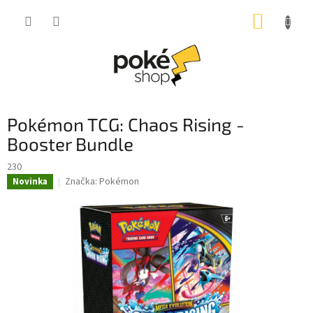
Přejít
NÁKUP
na
obsah
KOŠÍK
Pokémon TCG: Chaos Rising -
Booster Bundle
230
Značka:
Pokémon
Novinka