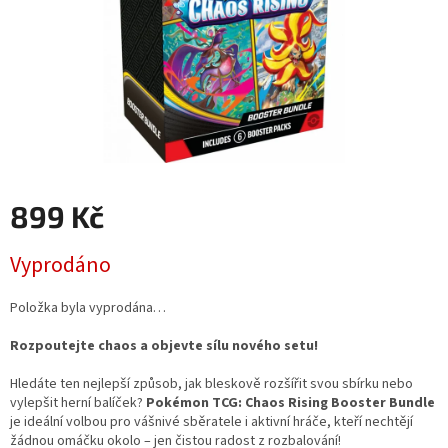
899 Kč
Měrná
Vyprodáno
cena:
Položka byla vyprodána…
Rozpoutejte chaos a objevte sílu nového setu!
Hledáte ten nejlepší způsob, jak bleskově rozšířit svou sbírku nebo
vylepšit herní balíček?
Pokémon TCG: Chaos Rising Booster Bundle
je ideální volbou pro vášnivé sběratele i aktivní hráče, kteří nechtějí
žádnou omáčku okolo – jen čistou radost z rozbalování!