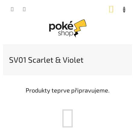
Přejít
NÁKUP
na
obsah
KOŠÍK
SV01 Scarlet & Violet
Produkty teprve připravujeme.