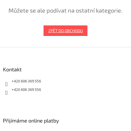
Můžete se ale podívat na ostatní kategorie.
ZPĚT DO OBCHODU
Z
á
p
a
Kontakt
t
+420 606 369 556
í
+420 606 369 556
Přijímáme online platby