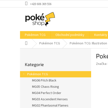
Přejít
+420 606 369 556
na
obsah
Pokémon TCG
Obchodní podmínky
Kontakty
Domů
Pokémon TCG
Pokémon TCG: Illustration C
P
Poké
o
Přeskočit
s
Značka:
Kategorie
kategorie
t
r
Pokémon TCG
a
MG06 Pitch Black
n
MG05 Chaos Rising
n
í
MG04 Perfect Order
p
MG03 Ascendent Heroes
a
MG02 Phantasmal Flames