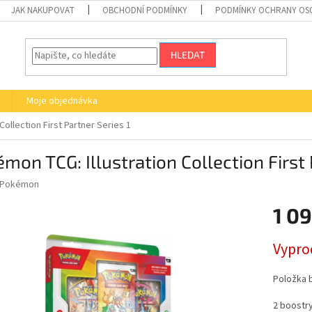
JAK NAKUPOVAT
OBCHODNÍ PODMÍNKY
PODMÍNKY OCHRANY OS
HLEDAT
Moje objednávka
ollection First Partner Series 1
mon TCG: Illustration Collection First 
Pokémon
1 09
Měrná
Vypro
cena:
Položka 
2 boostr