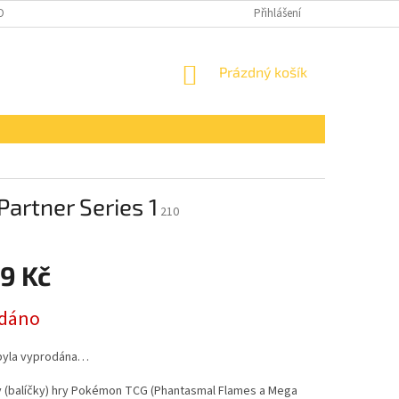
OBNÍCH ÚDAJŮ
Přihlášení
NÁKUPNÍ
Prázdný košík
KOŠÍK
Partner Series 1
210
9 Kč
dáno
byla vyprodána…
y (balíčky) hry Pokémon TCG (Phantasmal Flames a Mega