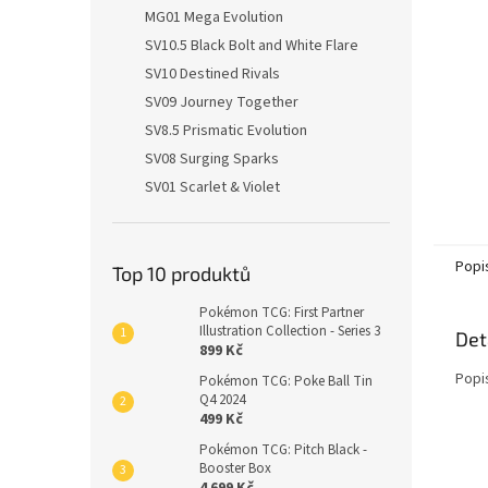
n
MG01 Mega Evolution
e
SV10.5 Black Bolt and White Flare
l
SV10 Destined Rivals
SV09 Journey Together
SV8.5 Prismatic Evolution
SV08 Surging Sparks
SV01 Scarlet & Violet
Popi
Top 10 produktů
Pokémon TCG: First Partner
Illustration Collection - Series 3
Det
899 Kč
Popi
Pokémon TCG: Poke Ball Tin
Q4 2024
499 Kč
Pokémon TCG: Pitch Black -
Booster Box