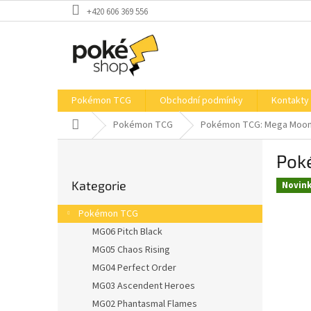
Přejít
+420 606 369 556
na
obsah
Pokémon TCG
Obchodní podmínky
Kontakty
Domů
Pokémon TCG
Pokémon TCG: Mega Moonl
P
Pok
o
Přeskočit
s
Kategorie
kategorie
Novin
t
r
Pokémon TCG
a
MG06 Pitch Black
n
MG05 Chaos Rising
n
í
MG04 Perfect Order
p
MG03 Ascendent Heroes
a
MG02 Phantasmal Flames