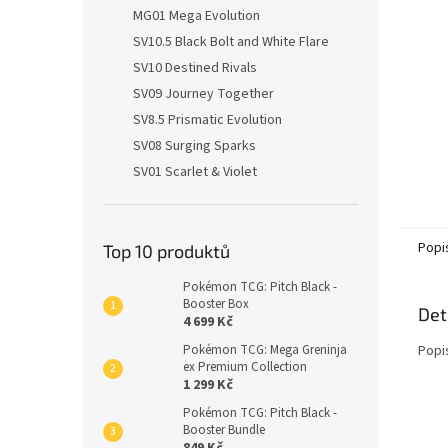
n
MG01 Mega Evolution
e
SV10.5 Black Bolt and White Flare
l
SV10 Destined Rivals
SV09 Journey Together
SV8.5 Prismatic Evolution
SV08 Surging Sparks
SV01 Scarlet & Violet
Popi
Top 10 produktů
Pokémon TCG: Pitch Black -
Booster Box
Det
4 699 Kč
Popi
Pokémon TCG: Mega Greninja
ex Premium Collection
1 299 Kč
Pokémon TCG: Pitch Black -
Booster Bundle