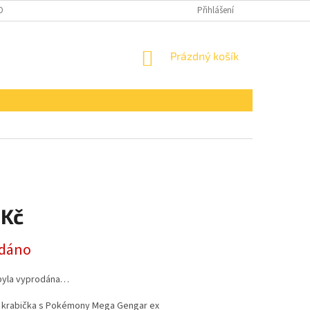
OBNÍCH ÚDAJŮ
Přihlášení
NÁKUPNÍ
Prázdný košík
KOŠÍK
 Kč
dáno
byla vyprodána…
 krabička s Pokémony Mega Gengar ex