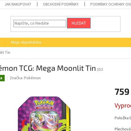
JAK NAKUPOVAT
OBCHODNÍ PODMÍNKY
PODMÍNKY OCHRANY OS
HLEDAT
Moje objednávka
it Tin
émon TCG: Mega Moonlit Tin
253
Značka:
Pokémon
ka
759
Měrná
Vypro
cena:
Položka 
Plechová