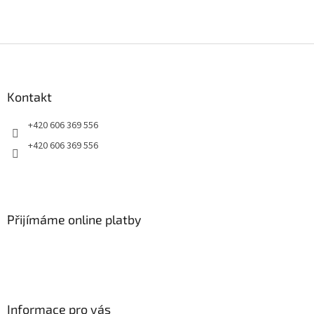
Z
á
p
a
Kontakt
t
+420 606 369 556
í
+420 606 369 556
Přijímáme online platby
Informace pro vás